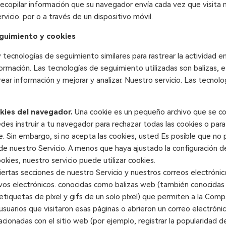
opilar información que su navegador envía cada vez que visita n
vicio. por o a través de un dispositivo móvil.
guimiento y cookies
 tecnologías de seguimiento similares para rastrear la actividad e
ormación. Las tecnologías de seguimiento utilizadas son balizas, e
trear información y mejorar y analizar. Nuestro servicio. Las tecnol
kies del navegador.
Una cookie es un pequeño archivo que se co
edes instruir a tu navegador para rechazar todas las cookies o para
e. Sin embargo, si no acepta las cookies, usted Es posible que no p
de nuestro Servicio. A menos que haya ajustado la configuración 
okies, nuestro servicio puede utilizar cookies.
ertas secciones de nuestro Servicio y nuestros correos electrón
vos electrónicos. conocidas como balizas web (también conocidas
etiquetas de píxel y gifs de un solo píxel) que permiten a la Comp
 usuarios que visitaron esas páginas o abrieron un correo electrónic
acionadas con el sitio web (por ejemplo, registrar la popularidad d