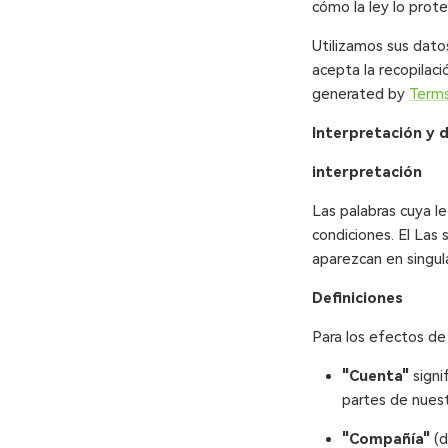
cómo la ley lo prot
Utilizamos sus datos
acepta la recopilaci
generated by
Terms
Interpretación y d
interpretación
Las palabras cuya le
condiciones. El Las
aparezcan en singula
Definiciones
Para los efectos de 
"Cuenta"
signi
partes de nuest
"Compañía"
(d