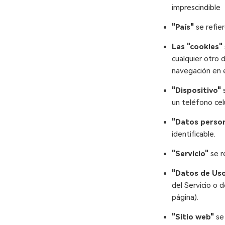
imprescindible
"País"
se refier
Las "cookies"
cualquier otro 
navegación en 
"Dispositivo"
s
un teléfono celu
"Datos perso
identificable.
"Servicio"
se re
"Datos de Us
del Servicio o d
página).
"Sitio web"
se 