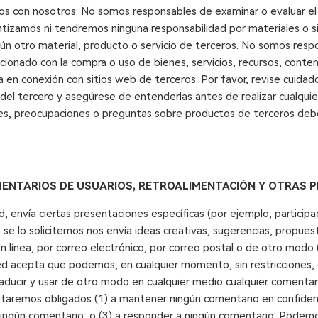
dos con nosotros. No somos responsables de examinar o evaluar el
ntizamos ni tendremos ninguna responsabilidad por materiales o s
ngún otro material, producto o servicio de terceros. No somos resp
acionado con la compra o uso de bienes, servicios, recursos, conten
da en conexión con sitios web de terceros. Por favor, revise cuida
s del tercero y asegúrese de entenderlas antes de realizar cualquie
es, preocupaciones o preguntas sobre productos de terceros deben
MENTARIOS DE USUARIOS, RETROALIMENTACIÓN Y OTRAS 
tud, envía ciertas presentaciones específicas (por ejemplo, particip
 se lo solicitemos nos envía ideas creativas, sugerencias, propues
en línea, por correo electrónico, por correo postal o de otro modo
ed acepta que podemos, en cualquier momento, sin restricciones, ed
, traducir y usar de otro modo en cualquier medio cualquier comenta
aremos obligados (1) a mantener ningún comentario en confidenci
ingún comentario; o (3) a responder a ningún comentario. Podemo