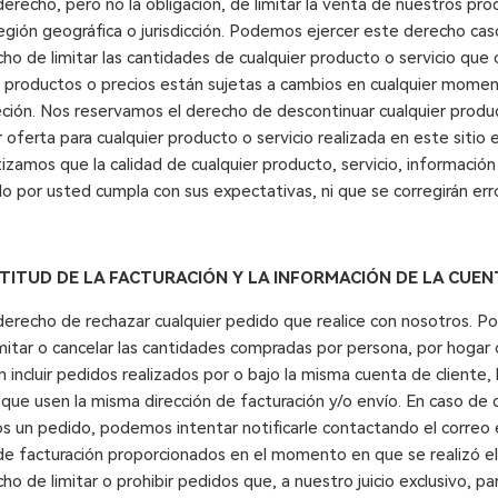
recho, pero no la obligación, de limitar la venta de nuestros prod
región geográfica o jurisdicción. Podemos ejercer este derecho cas
ho de limitar las cantidades de cualquier producto o servicio qu
e productos o precios están sujetas a cambios en cualquier moment
reción. Nos reservamos el derecho de descontinuar cualquier produ
oferta para cualquier producto o servicio realizada en este sitio
izamos que la calidad de cualquier producto, servicio, información
 por usted cumpla con sus expectativas, ni que se corregirán error
CTITUD DE LA FACTURACIÓN Y LA INFORMACIÓN DE LA CUEN
erecho de rechazar cualquier pedido que realice con nosotros. P
imitar o cancelar las cantidades compradas por persona, por hogar
 incluir pedidos realizados por o bajo la misma cuenta de cliente,
 que usen la misma dirección de facturación y/o envío. En caso d
 un pedido, podemos intentar notificarle contactando el correo e
de facturación proporcionados en el momento en que se realizó e
o de limitar o prohibir pedidos que, a nuestro juicio exclusivo, pa