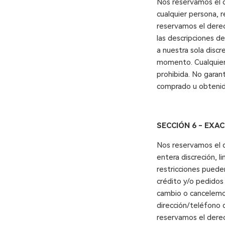
Nos reservamos el de
cualquier persona, 
reservamos el derec
las descripciones d
a nuestra sola disc
momento. Cualquier 
prohibida. No garant
comprado u obtenido
SECCIÓN 6 - EXA
Nos reservamos el d
entera discreción, l
restricciones pueden
crédito y/o pedidos
cambio o cancelemos
dirección/teléfono 
reservamos el derech