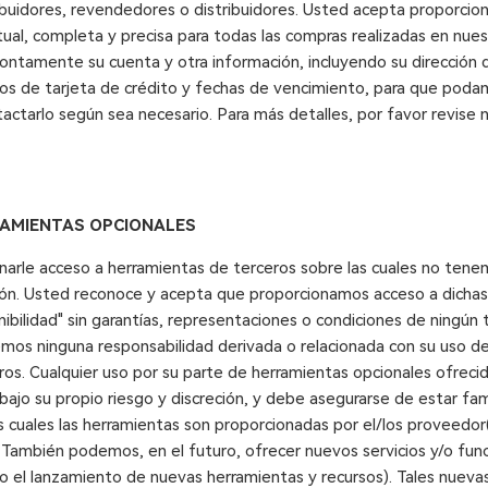
ribuidores, revendedores o distribuidores. Usted acepta proporcio
ual, completa y precisa para todas las compras realizadas en nues
rontamente su cuenta y otra información, incluyendo su dirección 
os de tarjeta de crédito y fechas de vencimiento, para que pod
actarlo según sea necesario. Para más detalles, por favor revise n
RAMIENTAS OPCIONALES
rle acceso a herramientas de terceros sobre las cuales no tenem
ción. Usted reconoce y acepta que proporcionamos acceso a dichas
nibilidad" sin garantías, representaciones o condiciones de ningún t
mos ninguna responsabilidad derivada o relacionada con su uso d
os. Cualquier uso por su parte de herramientas opcionales ofrecida
jo su propio riesgo y discreción, y debe asegurarse de estar fami
s cuales las herramientas son proporcionadas por el/los proveedor
 También podemos, en el futuro, ofrecer nuevos servicios y/o func
do el lanzamiento de nuevas herramientas y recursos). Tales nueva