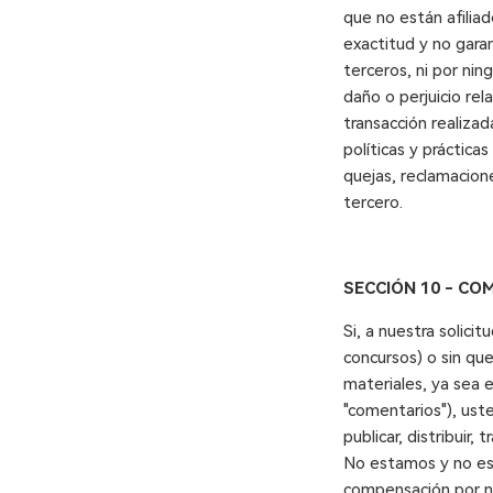
que no están afilia
exactitud y no gara
terceros, ni por ni
daño o perjuicio rel
transacción realiza
políticas y práctica
quejas, reclamacion
tercero.
SECCIÓN 10
- CO
Si, a nuestra solici
concursos) o sin que
materiales, ya sea 
"comentarios"), ust
publicar, distribuir
No estamos y no est
compensación por n