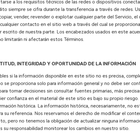
arse a los requisitos técnicos de las redes o dispositivos conect
dito siempre se cifra durante la transferencia a través de redes. 
 copiar, vender, revender o explotar cualquier parte del Servicio, el 
 cualquier contacto en el sitio web a través del cual se proporciona 
 escrito de nuestra parte. Los encabezados usados en este acuer
o limitarán ni afectarán estos Términos.
CTITUD, INTEGRIDAD Y OPORTUNIDAD DE LA INFORMACIÓN
s si la información disponible en este sitio no es precisa, comple
io se proporciona solo para información general y no debe ser conf
para tomar decisiones sin consultar fuentes primarias, más precis
ier confianza en el material de este sitio es bajo su propio riesgo
rmación histórica. La información histórica, necesariamente, no es
ra su referencia. Nos reservamos el derecho de modificar el conte
o, pero no tenemos la obligación de actualizar ninguna informació
 su responsabilidad monitorear los cambios en nuestro sitio.