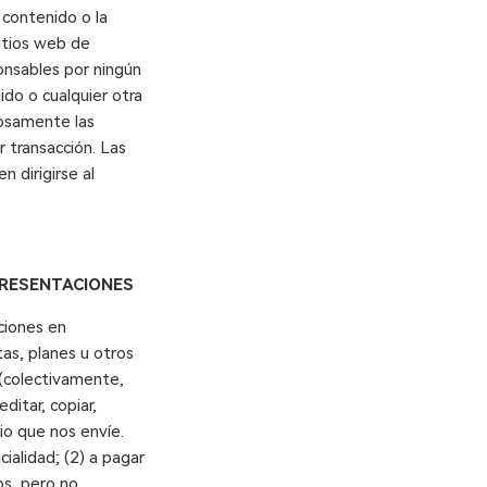
 contenido o la
itios web de
onsables por ningún
ido o cualquier otra
dosamente las
r transacción. Las
 dirigirse al
PRESENTACIONES
aciones en
tas, planes u otros
 (colectivamente,
itar, copiar,
rio que nos envíe.
alidad; (2) a pagar
s, pero no