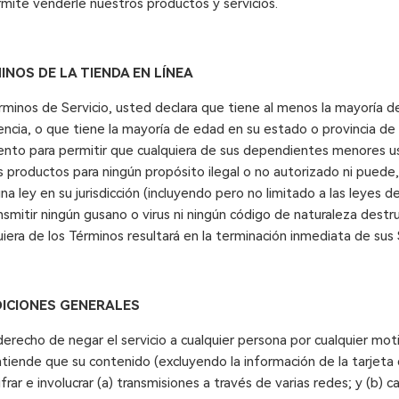
□
rmite venderle nuestros productos y servicios.
INOS DE LA TIENDA EN LÍNEA
rminos de Servicio, usted declara que tiene al menos la mayoría 
encia, o que tiene la mayoría de edad en su estado o provincia de 
nto para permitir que cualquiera de sus dependientes menores us
 productos para ningún propósito ilegal o no autorizado ni puede,
guna ley en su jurisdicción (incluyendo pero no limitado a las leyes 
smitir ningún gusano o virus ni ningún código de naturaleza destru
uiera de los Términos resultará en la terminación inmediata de sus 
DICIONES GENERALES
erecho de negar el servicio a cualquier persona por cualquier moti
ende que su contenido (excluyendo la información de la tarjeta
ifrar e involucrar (a) transmisiones a través de varias redes; y (b) 