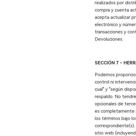
realizados por dist
compra y cuenta act
acepta actualizar p
electrónico y númer
transacciones y cont
Devoluciones.
SECCIÓN 7 - HER
Podemos proporciona
control ni interven
cual" y "según dispo
respaldo. No tendre
opcionales de tercer
es completamente ba
los términos bajo lo
correspondiente(s).
sitio web (incluyen