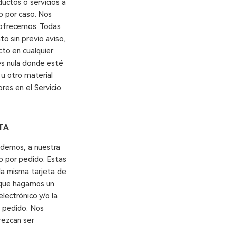
Γ
uctos o servicios a
o por caso. Nos
e ofrecemos. Todas
o sin previo aviso,
cto en cualquier
 es nula donde esté
 u otro material
es en el Servicio.
TA
odemos, a nuestra
 o por pedido. Estas
 la misma tarjeta de
e que hagamos un
lectrónico y/o la
l pedido. Nos
rezcan ser