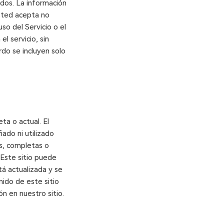
ados. La información
Usted acepta no
uso del Servicio o el
el servicio, sin
do se incluyen solo
ta o actual. El
iado ni utilizado
as, completas o
. Este sitio puede
tá actualizada y se
nido de este sitio
n en nuestro sitio.