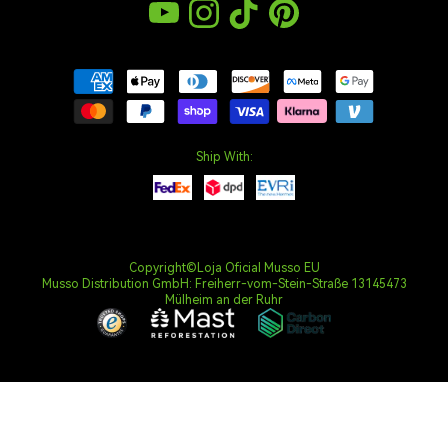
Compromisso Climático
YouTube
Instagram
TikTok
Pinterest
política de Privacidade
Direitos de Propriedade Intelectual
termos e Condições
Política de pagamento
Direito de livre resolução
Ship With:
Copyright©Loja Oficial Musso EU
Musso Distribution GmbH: Freiherr-vom-Stein-Straße 13145473
Mülheim an der Ruhr