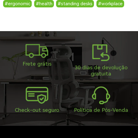
#
ergonomic
#
health
#
standing desks
#
workplace
Frete grátis
30 dias de devolução
gratuita
Check-out seguro
Política de Pós-Venda