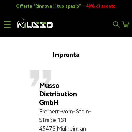
Salta al contenuto
Offerta “Rinnova il tuo spazio” –
40% di sconto
Carr
Impronta
Musso
Distribution
GmbH
Freiherr-vom-Stein-
Straße 131
45473 Mülheim an