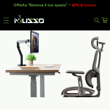
Salta al contenuto
Offerta “Rinnova il tuo spazio” –
40% di sconto
Carr