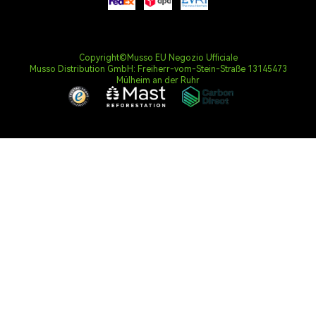
Copyright©Musso EU Negozio Ufficiale
Musso Distribution GmbH: Freiherr-vom-Stein-Straße 13145473
Mülheim an der Ruhr